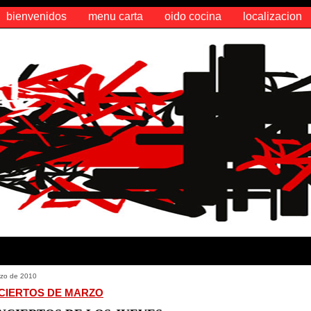
bienvenidos
menu carta
oido cocina
localizacion
mpany
rzo de 2010
CIERTOS DE MARZO