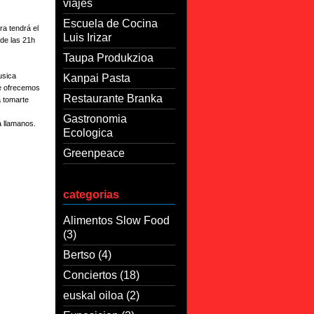
viajes
Escuela de Cocina
ra tendrá el
Luis Irizar
 de las 21h
Taupa Produkzioa
usica
Kanpai Pasta
Te ofrecemos
Restaurante Branka
a tomarte
Gastronomia
a llamanos.
Ecologica
Greenpeace
categorias
Alimentos Slow Food
(3)
Bertso
(4)
Conciertos
(18)
euskal oiloa
(2)