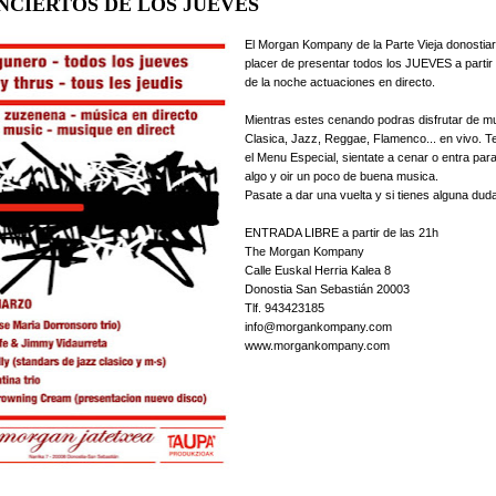
NCIERTOS DE LOS JUEVES
El Morgan Kompany de la Parte Vieja donostiar
placer de presentar todos los JUEVES a partir
de la noche actuaciones en directo.
Mientras estes cenando podras disfrutar de m
Clasica, Jazz, Reggae, Flamenco... en vivo. 
el Menu Especial, sientate a cenar o entra par
algo y oir un poco de buena musica.
Pasate a dar una vuelta y si tienes alguna dud
ENTRADA LIBRE a partir de las 21h
The Morgan Kompany
Calle Euskal Herria Kalea 8
Donostia San Sebastián 20003
Tlf. 943423185
info@morgankompany.com
www.morgankompany.com