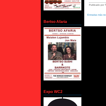
Publicado por
Entradas más re
Bertso Afaria
Expo WC2