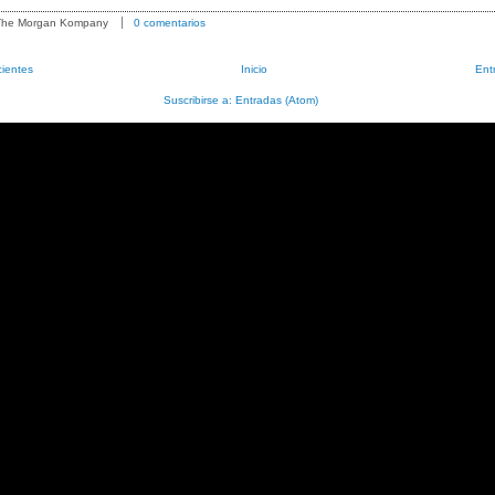
 The Morgan Kompany
0 comentarios
cientes
Inicio
Ent
Suscribirse a:
Entradas (Atom)