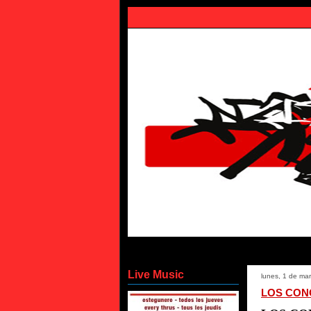
Oido Cocina Morgan Ko
Live Music
lunes, 1 de ma
LOS CON