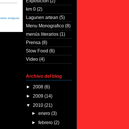
Exposicion
(2)
km 0
(2)
Lagunen artean
(5)
radas antiguas
Menu Monografico
(8)
menús literarios
(1)
Prensa
(8)
Slow Food
(6)
Video
(4)
Archivo del blog
►
2008
(6)
►
2009
(14)
▼
2010
(21)
►
enero
(3)
►
febrero
(2)